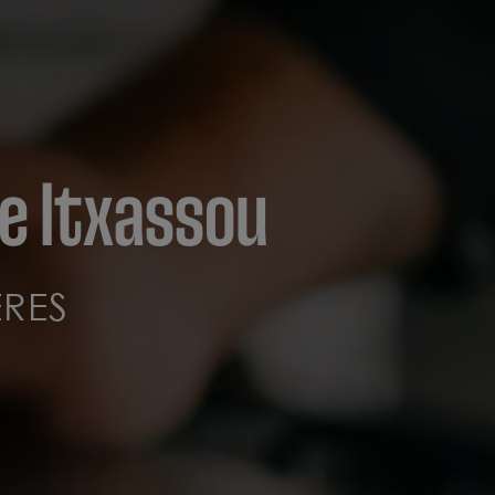
e Itxassou
RES