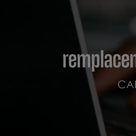
remplacem
CA