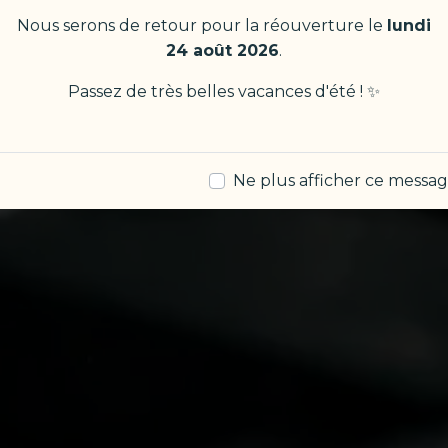
Nous serons de retour pour la réouverture le
lundi
24 août 2026
.
Passez de très belles vacances d'été ! ✨
Ne plus afficher ce messa