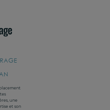
age
TRAGE
RAN
mplacement
ites
ères, une
tise et son